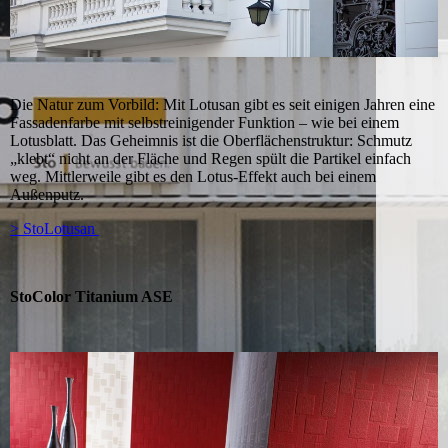
Die Natur zum Vorbild: Mit Lotusan gibt es seit einigen Jahren eine
Fassadenfarbe mit selbstreinigender Funktion – wie bei einem
Lotusblatt. Das Geheimnis ist die Oberflächenstruktur: Schmutz
„klebt“ nicht an der Fläche und Regen spült die Partikel einfach
weg. Mittlerweile gibt es den Lotus-Effekt auch bei einem
Außenputz.
> StoLotusan
StoColor Titanium ASE