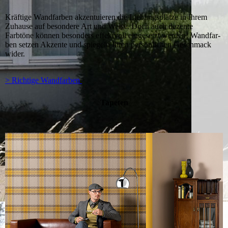
Kräftige Wandfarben akzentuieren die Lieb­lings­plät­ze in Ihrem
Zuhause auf besondere Art und Weise. Doch auch dezente
Farbtöne können besonders effektvoll eingesetzt werden! Wand­far­
ben setzen Akzente und spiegeln Ihren persönlichen Geschmack
wider.
> Richtige Wandfarben
Tapeten