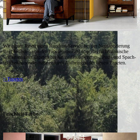
Wir bieten Ihnen einen Rundum-Service bei der Neutapezierung
Ihrer Wände - von der Ta­pe­ten­aus­wahl über das fachmännische
Entfernen alter Tapeten bis hin zu Grundierungs-, Putz- und Spach­
tel­ar­bei­ten sowie maßgenauem Aufbringen der neuen Tapeten.
> Tapeten
Frischluft-Farbe