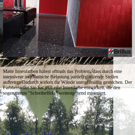
Matte Innenfarben haben oftmals das Problem, dass durch eine
intensivere mechanische Belastung partiell glänzende Stellen
auftreten. Dadurch wirken die Wände unregelmäßig gestrichen. Der
Farbhersteller Sto hat jetzt eine Innenfarbe entwickelt, die den
sogenannten "Schreibeffekt" weitestgehend minimiert.