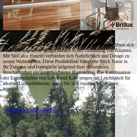
Wenn Ökologie und Funktionalität aufeinandertreffen, eröffnen sich
neue und ungeahnte Möglichkeiten in der Gestaltung von Räumen.
Mit StoCalce Functio verbinden sich Natürlichkeit und Design zu
neuen Wohnwelten. Diese Produktlinie bringt ein Stück Natur in
Ihr Zuhause und ermöglicht aufgrund ihrer besonderen
Beschaffenheit ein ausgezeichnetes Raumklima. Die Kombination
der Eigenschaften von Lehm und Kalk sorgen mit Leichtigkeit für
idealste Luftverhältnisse, damit Sie sich rundum wohlfühlen
können.
> Ökologisch und ästhetisch