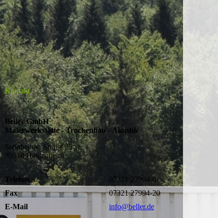
Kontakt
Beller GmbH
Malerwerkstätte - Trockenbau - Akustik
Steinheimer Straße 35
89518 Heidenheim
Telefon
07321 27994-0
Fax
07321 27994-20
E-Mail
info@beller.de