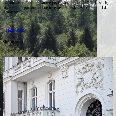
akzentuierten Flächen Räume gezielt formen kann. Ob klassisch,
rustikal oder puristisch: Ihre Idee bestimmt den Ausdruck und das
Ambiente.
> Natur-Putz
StoLotusan