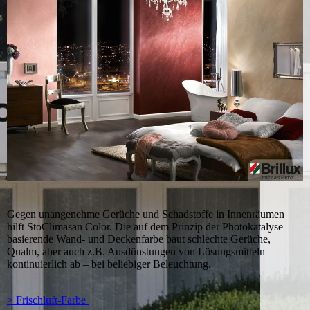
Gegen unangenehme Gerüche und Schadstoffe in Innenräumen
hilft StoClimasan Color. Die auf dem Prinzip der Photokatalyse
basierende Wand- und Deckenfarbe baut schlechte Gerüche,
Qualm, aber auch z.B. Ausdünstungen von Lösungsmitteln
kontinuierlich ab – bei beliebiger Beleuchtung.
> Frischluft-Farbe